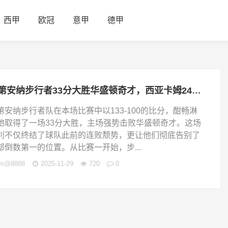
西甲
欧冠
意甲
德甲
印第安纳步行者33分大胜华盛顿奇才，西亚卡姆24+11率队摆脱东部倒数第一
第安纳步行者队在本场比赛中以133-100的比分，酣畅淋
地取得了一场33分大胜，主场强势击败华盛顿奇才。这场
利不仅终结了球队此前的连败颓势，更让他们彻底告别了
部倒数第一的位置。从比赛一开始，步...
jm@8888
2025-11-29
720
0