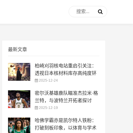
最新文章
柏崎刈羽核电站重启引关注：
透视日本核材料库存高纯度钚
2025-12-24
密尔沃基雄鹿队瞄准杰拉米·格
兰特，与波特兰开拓者探讨
2025-12-19
哈佛学霸亦是凯尔特人铁粉：
打破刻板印象，以体育与学术