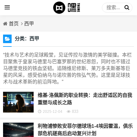
首页
西甲
分类：
西甲
“技术与艺术的足球殿堂，见证传控与激情的美学碰撞。本栏
目聚焦于皇家马德里与巴塞罗那的世纪恩怨，同时也不错过
马德里竞技的铁血坚韧。追随维尼修斯、莱万多夫斯基等巨
星的风采，感受伯纳乌与诺坎普的恢弘气势。这里是足球技
术与战术革新的前沿阵地。”
维基·洛佩斯的职业转换：走出舒适区的自我
重塑与成长之路
833
2025-12-04
利物浦惨败安菲尔德球场1-4埃因霍温，俱乐
部危机磋商后启动复兴计划