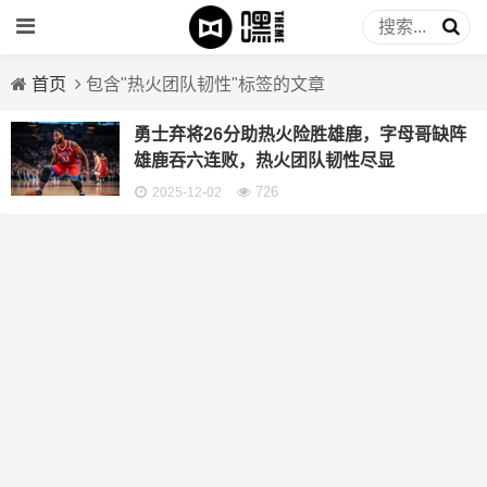
首页
包含"热火团队韧性"标签的文章
勇士弃将26分助热火险胜雄鹿，字母哥缺阵
雄鹿吞六连败，热火团队韧性尽显
726
2025-12-02